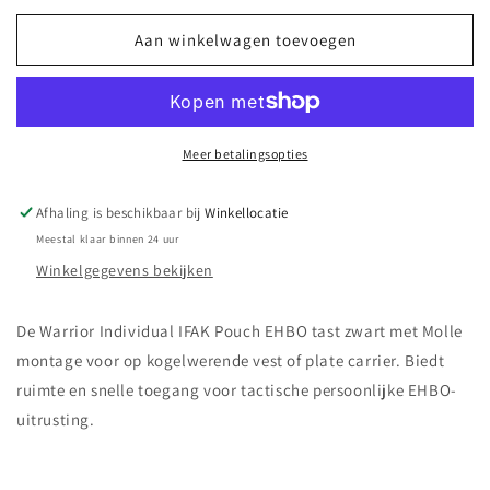
voor
voor
Warrior
Warrior
Aan winkelwagen toevoegen
Individual
Individual
IFAK
IFAK
Pouch
Pouch
EHBO
EHBO
tast
tast
Meer betalingsopties
zwart
zwart
Afhaling is beschikbaar bij
Winkellocatie
Meestal klaar binnen 24 uur
Winkelgegevens bekijken
De Warrior Individual IFAK Pouch EHBO tast zwart met Molle
montage voor op kogelwerende vest of plate carrier. Biedt
ruimte en snelle toegang voor tactische persoonlijke EHBO-
uitrusting.