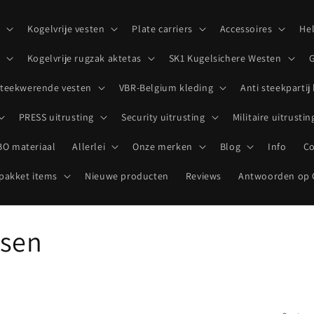
p
Kogelvrije vesten
Plate carriers
Accessoires
He
Kogelvrije rugzak aktetas
SK1 Kugelsichere Westen
G
teekwerende vesten
VBR-Belgium kleding
Anti steekpartij
PRESS uitrusting
Security uitrusting
Militaire uitrustin
O materiaal
Allerlei
Onze merken
Blog
Info
Co
akket items
Nieuwe producten
Reviews
Antwoorden op 
ssen