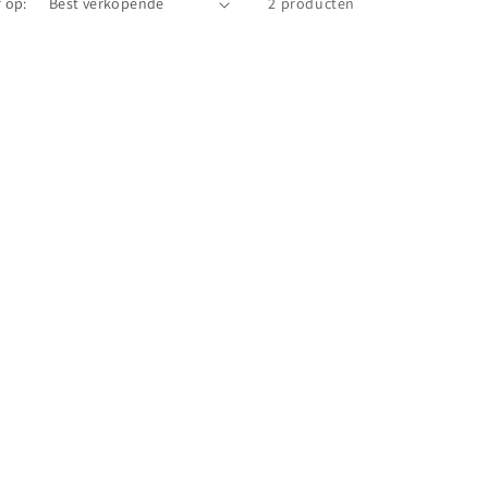
 op:
2 producten