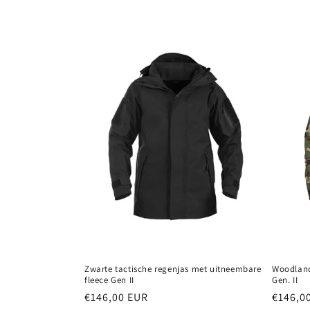
l
e
c
t
i
e
:
Woodland
Zwarte tactische regenjas met uitneembare
Gen. II
fleece Gen II
Normal
€146,0
Normale
€146,00 EUR