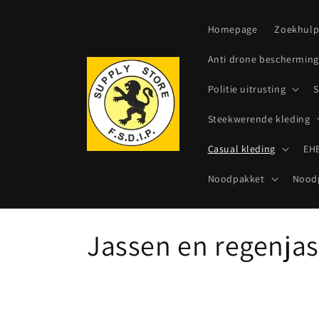
Meteen
naar de
content
Homepage
Zoekhul
Anti drone bescherming
Politie uitrusting
S
Steekwerende kleding
Casual kleding
EHB
Noodpakket
Noodp
C
Jassen en regenja
o
l