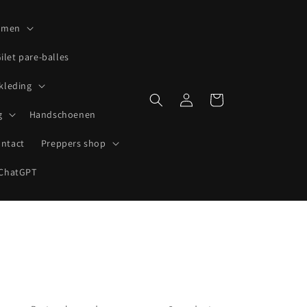
lmen
ilet pare-balles
 kleding
Inloggen
Winkelwagen
g
Handschoenen
ntact
Preppers shop
ChatGPT