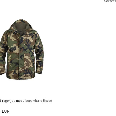
Sorteer
 regenjas met uitneembare fleece
e
0 EUR