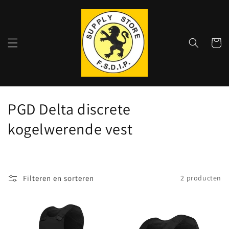
Meteen
naar de
content
Winkelwa
C
PGD Delta discrete
o
kogelwerende vest
l
l
Filteren en sorteren
2 producten
e
c
t