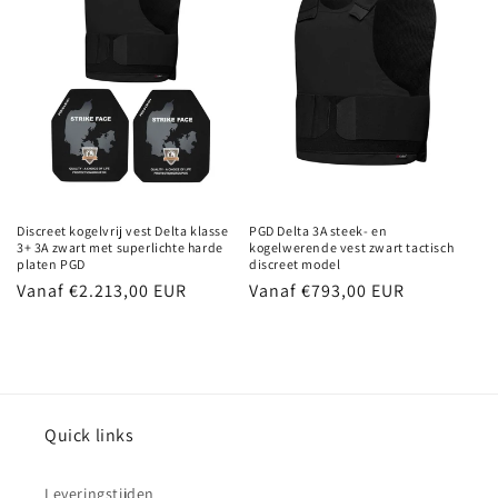
i
e
:
PGD Delta 3A steek- en
Discreet kogelvrij vest Delta klasse
kogelwerende vest zwart tactisch
3+ 3A zwart met superlichte harde
discreet model
platen PGD
Normale
Vanaf €793,00 EUR
Normale
Vanaf €2.213,00 EUR
prijs
prijs
Quick links
Leveringstijden