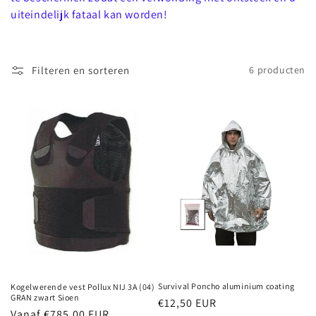
uiteindelijk fataal kan worden!
i
e
Filteren en sorteren
6 producten
:
Survival Poncho aluminium coating
Kogelwerende vest Pollux NIJ 3A (04)
GRAN zwart Sioen
Normale
€12,50 EUR
Normale
Vanaf €785,00 EUR