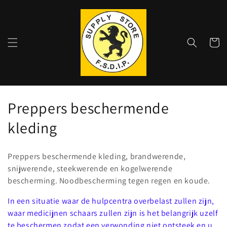
Meteen
naar de
content
Winkelwa
C
Preppers beschermende
o
kleding
l
Preppers beschermende kleding, brandwerende,
l
snijwerende, steekwerende en kogelwerende
bescherming. Noodbescherming tegen regen en koude.
e
In een situatie waar de hulpcentra overbelast zullen zijn,
c
waar medicijnen schaars zullen zijn is het belangrijk uzelf
t
te beschermen zodat een verwonding niet ontsteek en u