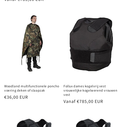
prijs
prijs
Follux dames kogelvrij vest
Woodland multifunctionele poncho
vrouwelijke kogelwerend vrouwen
voering deken of slaapzak
vest
Normale
€36,00 EUR
Normale
Vanaf €785,00 EUR
prijs
prijs