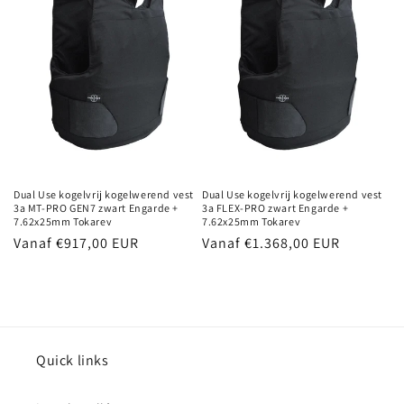
Dual Use kogelvrij kogelwerend vest
Dual Use kogelvrij kogelwerend vest
3a MT-PRO GEN7 zwart Engarde +
3a FLEX-PRO zwart Engarde +
7.62x25mm Tokarev
7.62x25mm Tokarev
Normale
Vanaf €917,00 EUR
Normale
Vanaf €1.368,00 EUR
prijs
prijs
Quick links