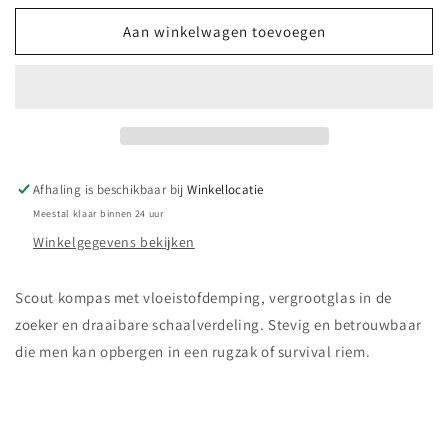
voor
voor
US
US
Aan winkelwagen toevoegen
kompass
kompass
metalen
metalen
behuizing
behuizing
zwart
zwart
Afhaling is beschikbaar bij
Winkellocatie
Meestal klaar binnen 24 uur
Winkelgegevens bekijken
Scout kompas met vloeistofdemping, vergrootglas in de
zoeker en draaibare schaalverdeling. Stevig en betrouwbaar
die men kan opbergen in een rugzak of survival riem.