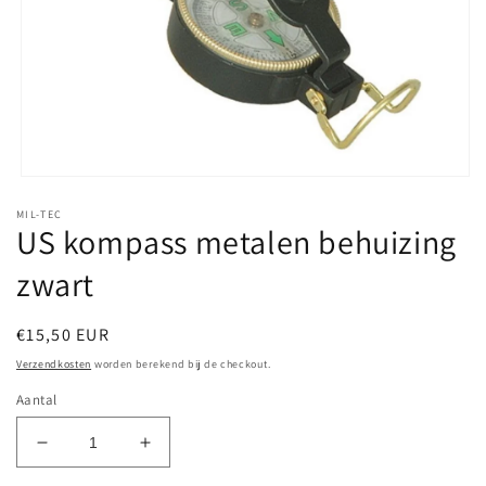
Media
1
MIL-TEC
openen
US kompass metalen behuizing
in
modaal
zwart
Normale
€15,50 EUR
prijs
Verzendkosten
worden berekend bij de checkout.
Aantal
Aantal
Aantal
verlagen
verhogen