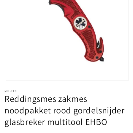
Media
1
MIL-TEC
openen
Reddingsmes zakmes
in
modaal
noodpakket rood gordelsnijder
glasbreker multitool EHBO