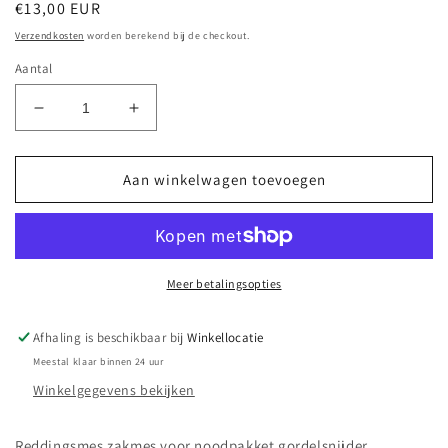
Normale
€13,00 EUR
prijs
Verzendkosten
worden berekend bij de checkout.
Aantal
Aantal
Aantal
verlagen
verhogen
voor
voor
Reddingsmes
Reddingsmes
Aan winkelwagen toevoegen
zakmes
zakmes
noodpakket
noodpakket
rood
rood
gordelsnijder
gordelsnijder
glasbreker
glasbreker
Meer betalingsopties
multitool
multitool
EHBO
EHBO
Afhaling is beschikbaar bij
Winkellocatie
Meestal klaar binnen 24 uur
Winkelgegevens bekijken
Reddingsmes zakmes voor noodpakket gordelsnijder