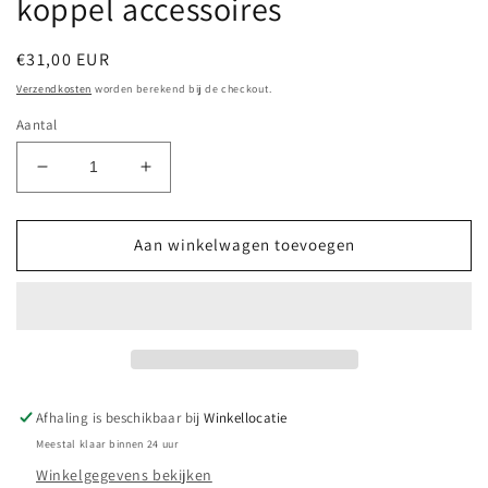
koppel accessoires
Normale
€31,00 EUR
prijs
Verzendkosten
worden berekend bij de checkout.
Aantal
Aantal
Aantal
verlagen
verhogen
voor
voor
Radar
Radar
Aan winkelwagen toevoegen
handschoenen
handschoenen
tasje
tasje
handschoenhouder
handschoenhouder
politie
politie
koppel
koppel
accessoires
accessoires
Afhaling is beschikbaar bij
Winkellocatie
Meestal klaar binnen 24 uur
Winkelgegevens bekijken