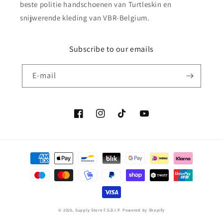
beste politie handschoenen van Turtleskin en
snijwerende kleding van VBR-Belgium.
Subscribe to our emails
E‑mail
Facebook
Instagram
TikTok
YouTube
Betaalmethoden
© 2026,
Supply Store F.S.D.I.P.
Powered by Shopify