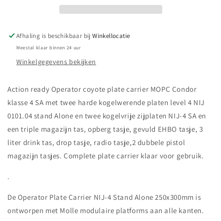
4
4
SA
SA
+
+
Afhaling is beschikbaar bij
Winkellocatie
zijplaten
zijplaten
Meestal klaar binnen 24 uur
action
action
ready
ready
Winkelgegevens bekijken
Action ready Operator coyote plate carrier MOPC Condor
klasse 4 SA met twee harde kogelwerende platen level 4 NIJ
0101.04 stand Alone en twee kogelvrije zijplaten NIJ-4 SA en
een triple magazijn tas, opberg tasje, gevuld EHBO tasje, 3
liter drink tas, drop tasje, radio tasje,2 dubbele pistol
magazijn tasjes. Complete plate carrier klaar voor gebruik.
.
De Operator Plate Carrier NIJ-4 Stand Alone 250x300mm is
ontworpen met Molle modulaire platforms aan alle kanten.