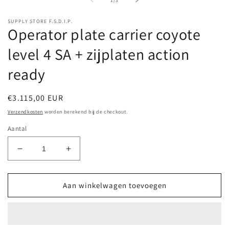
1
/
3
SUPPLY STORE F.S.D.I.P.
Operator plate carrier coyote
level 4 SA + zijplaten action
ready
Normale
€3.115,00 EUR
prijs
Verzendkosten
worden berekend bij de checkout.
Aantal
Aantal
Aantal
verlagen
verhogen
voor
voor
Operator
Operator
Aan winkelwagen toevoegen
plate
plate
carrier
carrier
coyote
coyote
level
level