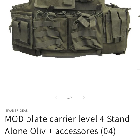
M
2
o
in
Media
m
1
openen
van
1
/
4
in
modaal
INVADER GEAR
MOD plate carrier level 4 Stand
Alone Oliv + accessores (04)