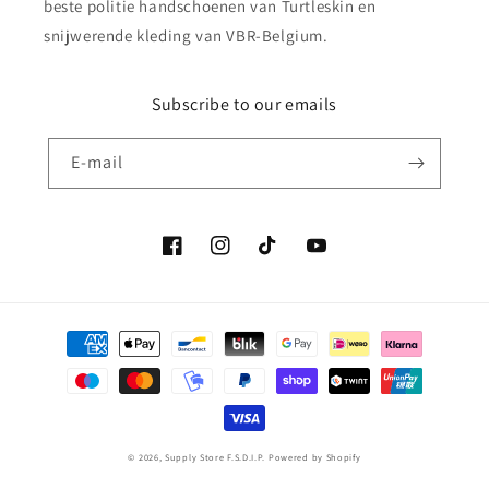
beste politie handschoenen van Turtleskin en
snijwerende kleding van VBR-Belgium.
Subscribe to our emails
E‑mail
Facebook
Instagram
TikTok
YouTube
Betaalmethoden
© 2026,
Supply Store F.S.D.I.P.
Powered by Shopify