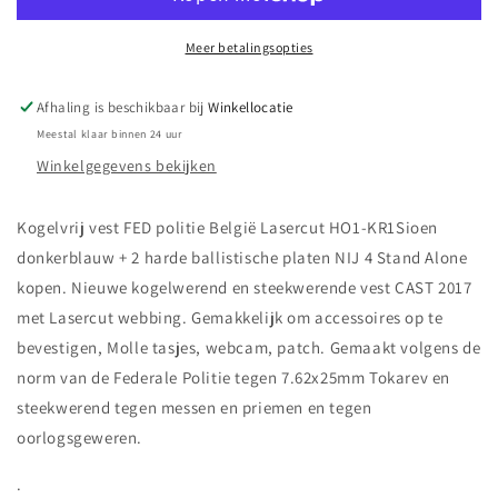
België
België
Lasercut
Lasercut
H01-
H01-
Meer betalingsopties
KR1
KR1
+
+
Afhaling is beschikbaar bij
Winkellocatie
NIJ-
NIJ-
Meestal klaar binnen 24 uur
4
4
SA
SA
Winkelgegevens bekijken
Sioen
Sioen
blauw
blauw
Kogelvrij vest FED politie België Lasercut HO1-KR1Sioen
donkerblauw + 2 harde ballistische platen NIJ 4 Stand Alone
kopen. Nieuwe kogelwerend en steekwerende vest CAST 2017
met Lasercut webbing. Gemakkelijk om accessoires op te
bevestigen, Molle tasjes, webcam, patch. Gemaakt volgens de
norm van de Federale Politie tegen 7.62x25mm Tokarev en
steekwerend tegen messen en priemen en tegen
oorlogsgeweren.
.