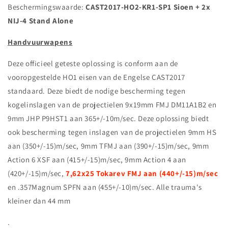
Beschermingswaarde:
CAST2017-HO2-KR1-SP1 Sioen + 2x
NIJ-4 Stand Alone
Handvuurwapens
Deze officieel geteste oplossing is conform aan de
vooropgestelde HO1 eisen van de Engelse CAST2017
standaard. Deze biedt de nodige bescherming tegen
kogelinslagen van de projectielen 9x19mm FMJ DM11A1B2 en
9mm JHP P9HST1 aan 365+/-10m/sec. Deze oplossing biedt
ook bescherming tegen inslagen van de projectielen 9mm HS
aan (350+/-15)m/sec, 9mm TFMJ aan (390+/-15)m/sec, 9mm
Action 6 XSF aan (415+/-15)m/sec, 9mm Action 4 aan
(420+/-15)m/sec,
7,62x25 Tokarev FMJ aan (440+/-15)m/sec
en .357Magnum SPFN aan (455+/-10)m/sec. Alle trauma's
kleiner dan 44 mm
.