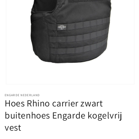
Media
1
ENGARDE NEDERLAND
openen
Hoes Rhino carrier zwart
in
modaal
buitenhoes Engarde kogelvrij
vest