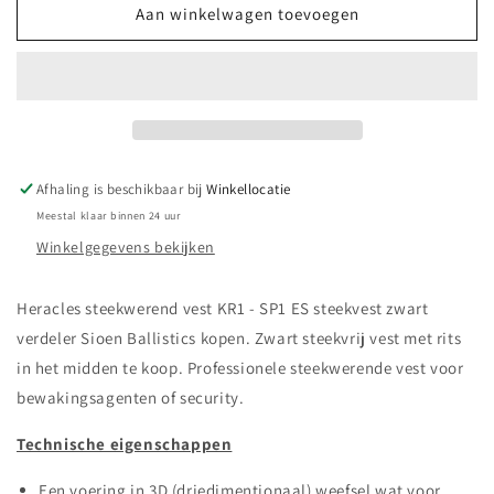
Heracles
Heracles
Aan winkelwagen toevoegen
steekwerende
steekwerende
vest
vest
KR1
KR1
SP1
SP1
steekvest
steekvest
zwart
zwart
Sioen
Sioen
Afhaling is beschikbaar bij
Winkellocatie
Ballistics
Ballistics
Meestal klaar binnen 24 uur
Winkelgegevens bekijken
Heracles steekwerend vest KR1 - SP1 ES steekvest zwart
verdeler Sioen Ballistics kopen. Zwart steekvrij vest met rits
in het midden te koop. Professionele steekwerende vest voor
bewakingsagenten of security.
Technische eigenschappen
Een voering in 3D (driedimentionaal) weefsel wat voor