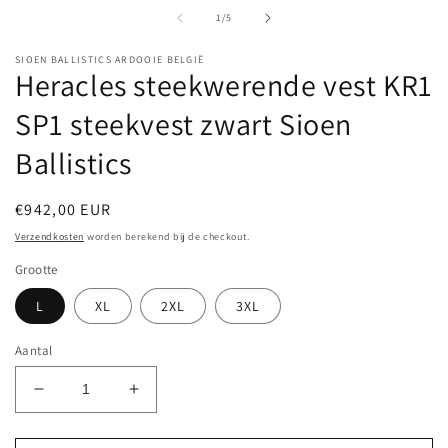
van
1
/
5
SIOEN BALLISTICS ARDOOIE BELGIË
Heracles steekwerende vest KR1
SP1 steekvest zwart Sioen
Ballistics
Normale
€942,00 EUR
prijs
Verzendkosten
worden berekend bij de checkout.
Grootte
L
XL
2XL
3XL
Aantal
Aantal
Aantal
verlagen
verhogen
voor
voor