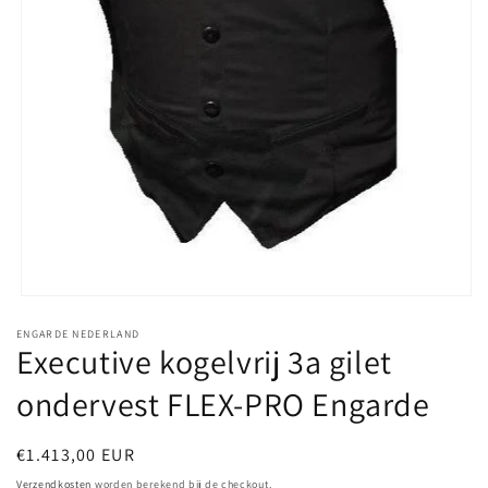
Media
1
ENGARDE NEDERLAND
openen
Executive kogelvrij 3a gilet
in
modaal
ondervest FLEX-PRO Engarde
Normale
€1.413,00 EUR
prijs
Verzendkosten
worden berekend bij de checkout.