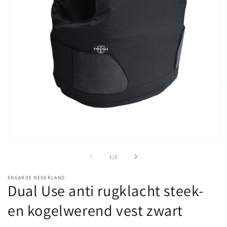
M
2
o
in
m
Media
1
openen
van
1
/
2
in
modaal
ENGARDE NEDERLAND
Dual Use anti rugklacht steek-
en kogelwerend vest zwart