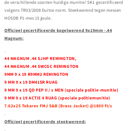
de verschillende soorten huidige munitie! SK1 gecertificeerd
volgens TR03/2008 Duitse norm. Steekwerend tegen messen
HOSDB P1-mes 15 joule.
Officieel gecertificeerde kogelwerend 9x19mm -.44
Magnum:
.
44 MAGNUM .44 SJHP REMINGTON,
44 MAGNUM .44 SWCGC REMINGTON
9MM 9 x 19 R9MM2 REMINGTON
9 MM 9 x 19 DM41SR RUAG
9 MM 9 x 19 QD PEP II / s MEN (speciale politie-munitie)
9 MM 9 x 19 ACTIE 4 RUAG (speciale politiemunitie)
7.62x25 Tokarev FMJ S&B (Brass Jacket) @1800 ft/
s
.
Officieel gecertificeerde steekwerend:
.