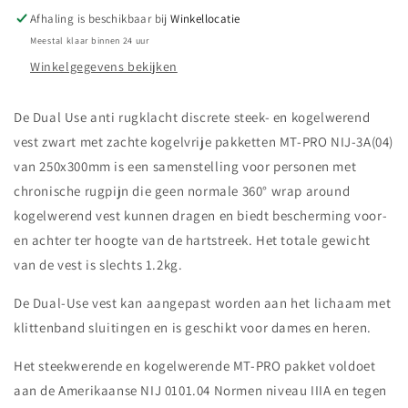
vest
vest
Afhaling is beschikbaar bij
Winkellocatie
zwart
zwart
Meestal klaar binnen 24 uur
Winkelgegevens bekijken
De Dual Use anti rugklacht discrete steek- en kogelwerend
vest zwart met zachte kogelvrije pakketten MT-PRO NIJ-3A(04)
van 250x300mm is een samenstelling voor personen met
chronische rugpijn die geen normale 360° wrap around
kogelwerend vest kunnen dragen en biedt bescherming voor-
en achter ter hoogte van de hartstreek. Het totale gewicht
van de vest is slechts 1.2kg.
De Dual-Use vest kan aangepast worden aan het lichaam met
klittenband sluitingen en is geschikt voor dames en heren.
Het steekwerende en kogelwerende MT-PRO pakket voldoet
aan de Amerikaanse NIJ 0101.04 Normen niveau IIIA en tegen