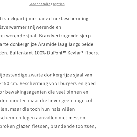
brandvertragende
brandvertragende
Meer betalingsopties
sjerp
sjerp
ACA
ACA
ti steekpartij mesaanval nekbescherming
lsverwarmer snijwerende en
eekwerende
sjaal. Brandvertragende sjerp
arte donkergrijze Aramide laag langs beide
jden. Buitenkant 100% DuPont™ Kevlar® fibers.
ijbestendige zwarte donkergrijze sjaal van
x150 cm. Bescherming voor burgers en goed
or bewakingsagenten die veel binnen en
iten moeten maar die liever geen hoge col
llen, maar die toch hun hals willen
schermen tegen aanvallen met messen,
broken glazen flessen, brandende toortsen,