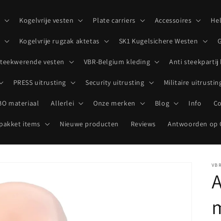
p
Kogelvrije vesten
Plate carriers
Accessoires
He
Kogelvrije rugzak aktetas
SK1 Kugelsichere Westen
G
teekwerende vesten
VBR-Belgium kleding
Anti steekpartij
PRESS uitrusting
Security uitrusting
Militaire uitrustin
O materiaal
Allerlei
Onze merken
Blog
Info
Co
akket items
Nieuwe producten
Reviews
Antwoorden op 
VB
A
m