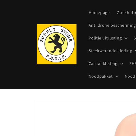
Meteen
naar de
content
Homepage
Zoekhul
Anti drone bescherming
Politie uitrusting
S
Steekwerende kleding
Casual kleding
EHB
Noodpakket
Noodp
Ga direct naar
productinformatie