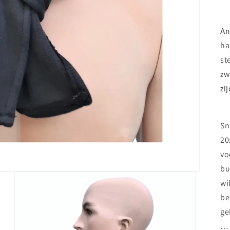
An
ha
st
zw
zi
Sn
20
vo
bu
wi
be
ge
…