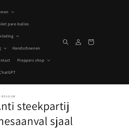
lmen
ilet pare-balles
 kleding
Inloggen
Winkelwagen
g
Handschoenen
ntact
Preppers shop
ChatGPT
R-BELGIUM
nti steekpartij
esaanval sjaal