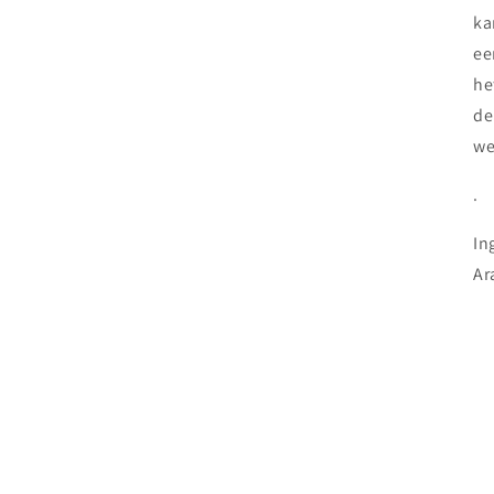
ka
ee
he
de
we
.
In
Ar