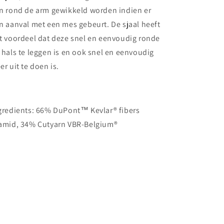
n rond de arm gewikkeld worden indien er
n aanval met een mes gebeurt. De sjaal heeft
t voordeel dat deze snel en eenvoudig ronde
 hals te leggen is en ook snel en eenvoudig
er uit te doen is.
gredients: 66% DuPont™ Kevlar® fibers
amid, 34% Cutyarn VBR-Belgium®