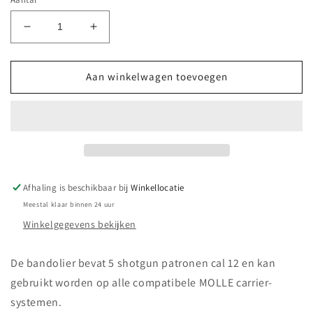
Aantal
Aantal
verlagen
verhogen
voor
voor
5.11
5.11
Aan winkelwagen toevoegen
VTAC
VTAC
Shotgun
Shotgun
patronen
patronen
bandolier
bandolier
cal
cal
12
12
Oliv
Oliv
Afhaling is beschikbaar bij
Winkellocatie
Meestal klaar binnen 24 uur
Winkelgegevens bekijken
De bandolier bevat 5 shotgun patronen cal 12 en kan
gebruikt worden op alle compatibele MOLLE carrier-
systemen.