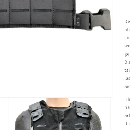
De
af
so
wo
ge
Bl
ta
la
Si
Hi
ha
ac
di