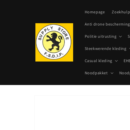
Meteen
naar de
content
Homepage
Zoekhul
Anti drone bescherming
Politie uitrusting
S
Steekwerende kleding
Casual kleding
EHB
Noodpakket
Noodp
Ga direct naar
productinformatie