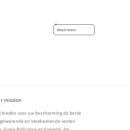
Sort reviews by
r mission
j bieden voor uw bescherming de beste
gelwerende en steekwerende vesten
n Sioen Ballisitics en Engarde, De