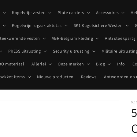
p
Kogelvrije vesten
Plate carriers
Accessoires
He
Kogelvrije rugzak aktetas
SK1 Kugelsichere Westen
G
teekwerende vesten
VBR-Belgium kleding
Anti steekpartij
PRESS uitrusting
Security uitrusting
Militaire uitrustin
O materiaal
Allerlei
Onze merken
Blog
Info
Co
akket items
Nieuwe producten
Reviews
Antwoorden op 
5.1
5
C