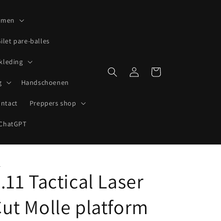
lmen
ilet pare-balles
 kleding
Inloggen
Winkelwagen
g
Handschoenen
ntact
Preppers shop
ChatGPT
1
.11 Tactical Laser
ut Molle platform