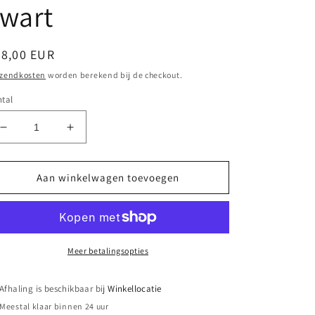
wart
ormale
38,00 EUR
ijs
rzendkosten
worden berekend bij de checkout.
tal
Aantal
Aantal
verlagen
verhogen
voor
voor
5.11
5.11
Aan winkelwagen toevoegen
Tactical
Tactical
Laser
Laser
Cut
Cut
Molle
Molle
platform
platform
Meer betalingsopties
zwart
zwart
Afhaling is beschikbaar bij
Winkellocatie
Meestal klaar binnen 24 uur