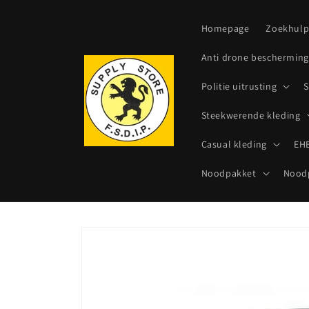
Meteen
naar de
content
Homepage
Zoekhul
Anti drone bescherming
Politie uitrusting
S
Steekwerende kleding
Casual kleding
EHB
Noodpakket
Noodp
Ga direct naar
productinformatie