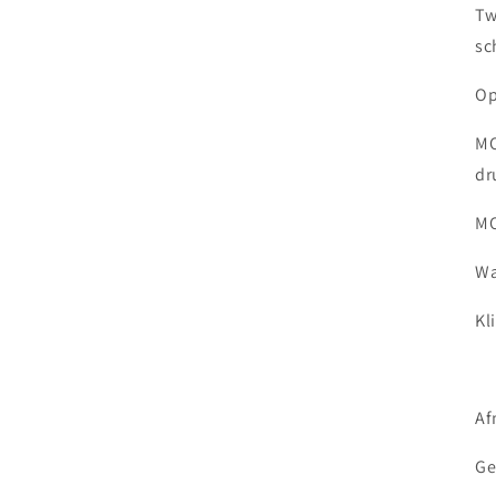
Tw
sc
Op
MO
dr
MO
Wa
Kl
Af
Ge