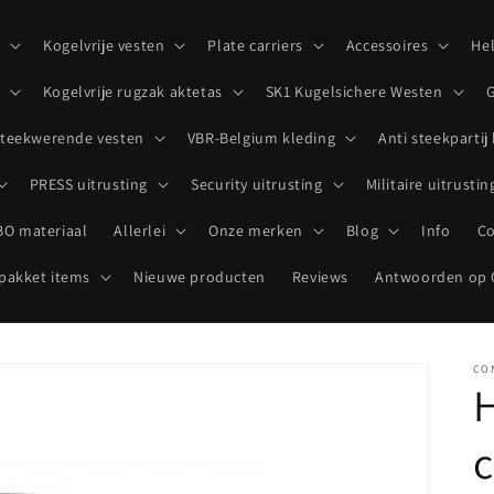
p
Kogelvrije vesten
Plate carriers
Accessoires
He
Kogelvrije rugzak aktetas
SK1 Kugelsichere Westen
G
teekwerende vesten
VBR-Belgium kleding
Anti steekpartij
PRESS uitrusting
Security uitrusting
Militaire uitrustin
O materiaal
Allerlei
Onze merken
Blog
Info
Co
akket items
Nieuwe producten
Reviews
Antwoorden op 
CO