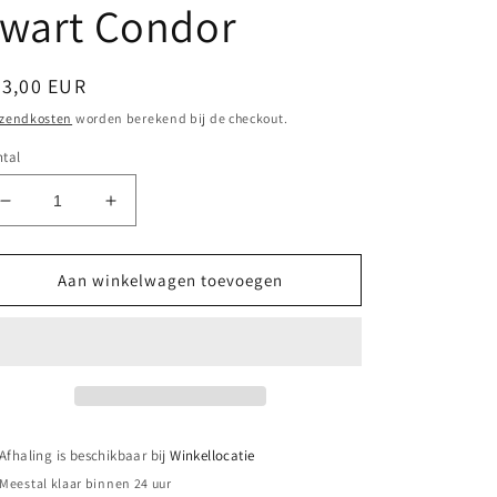
zwart Condor
ormale
33,00 EUR
ijs
rzendkosten
worden berekend bij de checkout.
tal
Aantal
Aantal
verlagen
verhogen
voor
voor
H2O
H2O
Aan winkelwagen toevoegen
watertas
watertas
canteen
canteen
pouch
pouch
zwart
zwart
Condor
Condor
Afhaling is beschikbaar bij
Winkellocatie
Meestal klaar binnen 24 uur