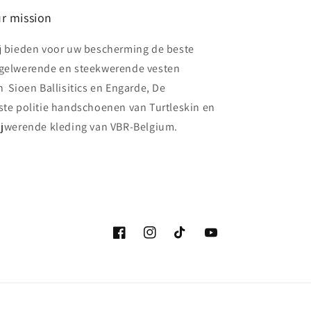
r mission
j bieden voor uw bescherming de beste
gelwerende en steekwerende vesten
n Sioen Ballisitics en Engarde, De
ste politie handschoenen van Turtleskin en
ijwerende kleding van VBR-Belgium.
Facebook
Instagram
TikTok
YouTube