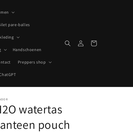
lmen
ilet pare-balles
 kleding
Inloggen
Winkelwagen
g
Handschoenen
ntact
Preppers shop
ChatGPT
NDOR
H2O watertas
canteen pouch