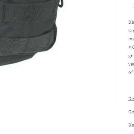
De
Co
me
MO
ge
va
of
De
Ge
De