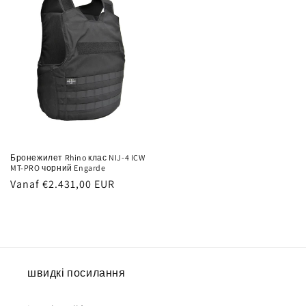
Бронежилет Rhino клас NIJ-4 ICW
MT-PRO чорний Engarde
Normale
Vanaf €2.431,00 EUR
prijs
швидкі посилання