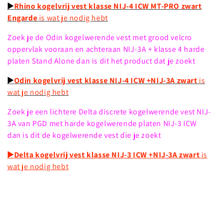
▶️
Rhino kogelvrij vest klasse NIJ-4 ICW MT-PRO zwart
i
Engarde
is wat je nodig hebt
e
Zoek je de Odin kogelwerende vest met grood velcro
oppervlak vooraan en achteraan NIJ-3A + klasse 4 harde
:
platen Stand Alone dan is dit het product dat je zoekt
▶️
Odin kogelvrij vest klasse NIJ-4 ICW +NIJ-3A zwart
is
wat je nodig hebt
Zoek je een lichtere Delta discrete kogelwerende vest NIJ-
3A van PGD met harde kogelwerende platen NIJ-3 ICW
dan is dit de kogelwerende vest die je zoekt
▶️
Delta kogelvrij vest klasse NIJ-3 ICW +NIJ-3A zwart
is
wat je nodig hebt