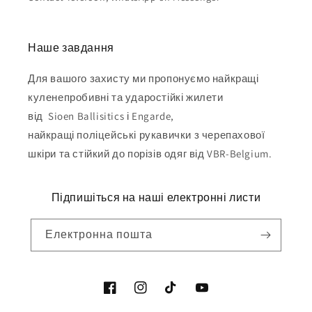
Наше завдання
Для вашого захисту ми пропонуємо найкращі
куленепробивні та ударостійкі жилети
від Sioen Ballisitics і Engarde,
найкращі поліцейські рукавички з черепахової
шкіри та стійкий до порізів одяг від VBR-Belgium.
Підпишіться на наші електронні листи
Електронна пошта
Facebook
Instagram
Tik
YouTube