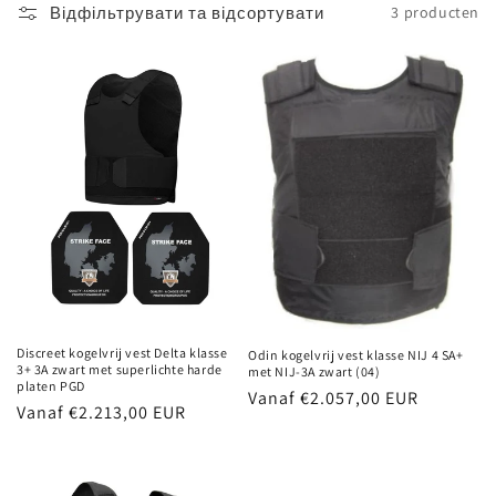
Відфільтрувати та відсортувати
3 producten
Discreet kogelvrij vest Delta klasse
Odin kogelvrij vest klasse NIJ 4 SA+
3+ 3A zwart met superlichte harde
met NIJ-3A zwart (04)
platen PGD
Normale
Vanaf €2.057,00 EUR
Normale
Vanaf €2.213,00 EUR
prijs
prijs