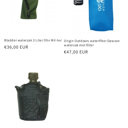
Bladder waterzak 3 Liter Oliv Mil-tec
Origin Outdoors waterfilter Dawson
waterzak met filter
Normale
€36,00 EUR
Normale
€47,00 EUR
prijs
prijs