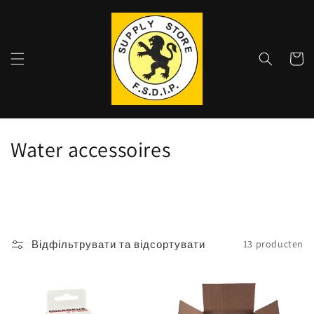
Прямо
до
змісту
Магазинн
візок
C
Water accessoires
o
l
l
Відфільтрувати та відсортувати
13 producten
e
c
t