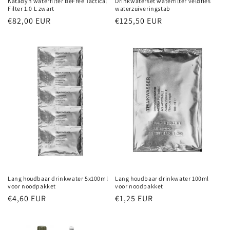
Drinkwaterset waterfilter veldfles
Katadyn waterfilter BeFree Tactical
waterzuiveringstab
Filter 1.0 L zwart
Normale
€125,50 EUR
Normale
€82,00 EUR
prijs
prijs
Lang houdbaar drinkwater 5x100ml
Lang houdbaar drinkwater 100ml
voor noodpakket
voor noodpakket
Normale
€4,60 EUR
Normale
€1,25 EUR
prijs
prijs