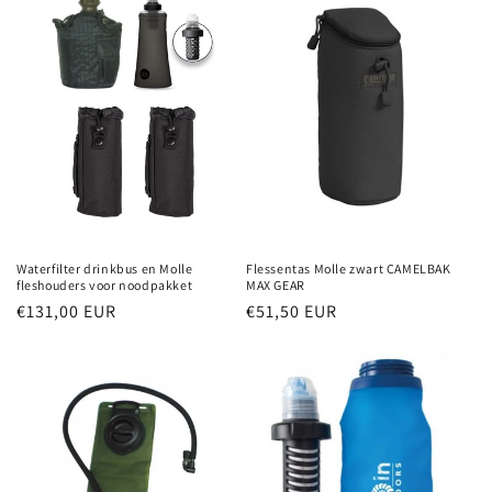
Waterfilter drinkbus en Molle
Flessentas Molle zwart CAMELBAK
fleshouders voor noodpakket
MAX GEAR
Normale
€131,00 EUR
Normale
€51,50 EUR
prijs
prijs