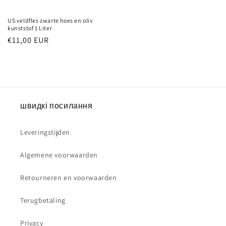
US veldfles zwarte hoes en oliv
kunststof 1 Liter
Normale
€11,00 EUR
prijs
швидкі посилання
Leveringstijden
Algemene voorwaarden
Retourneren en voorwaarden
Terugbetaling
Privacy