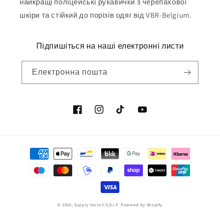
найкращі поліцейські рукавички з черепахової
шкіри та стійкий до порізів одяг від VBR-Belgium.
Підпишіться на наші електронні листи
Електронна пошта
Facebook
Instagram
Tik
YouTube
Tok
Методи
оплати
© 2026,
Supply Store F.S.D.I.P.
Powered by Shopify