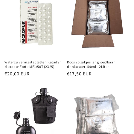
i
e
:
Waterzuiveringstabletten Katadyn
Doos 20 zakjes langhoudbaar
Micropur Forte MF1/50T (2X25)
drinkwater 100ml - 2Liter
Normale
€20,00 EUR
Normale
€17,50 EUR
prijs
prijs