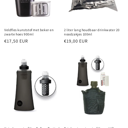
2 liter lang houdbaar drinkwater 20
Veldfles kunststof met beker en
noodzakjes 100ml
zwarte hoes 900ml
Normale
€19,00 EUR
Normale
€17,50 EUR
prijs
prijs