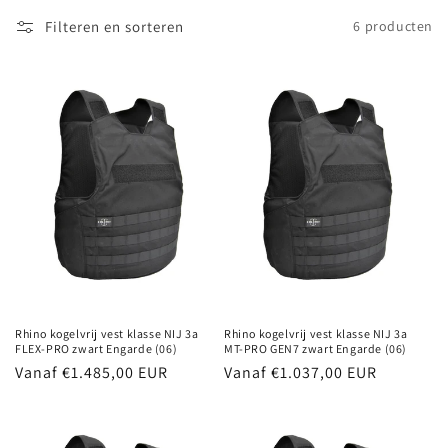
i
Filteren en sorteren
6 producten
e
:
Rhino kogelvrij vest klasse NIJ 3a
Rhino kogelvrij vest klasse NIJ 3a
FLEX-PRO zwart Engarde (06)
MT-PRO GEN7 zwart Engarde (06)
Normale
Vanaf €1.485,00 EUR
Normale
Vanaf €1.037,00 EUR
prijs
prijs