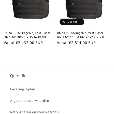
Uitverkocht
Rhino PRESS kogelvrij vest klasse
Rhino PRESS kogelvrij vest klasse
NIJ 4 SA+ met NIJ-3A zwart (06)
NIJ 4 SA+++ met NIJ-3A zwart (06)
Normale
Vanaf €2.432,00 EUR
Normale
Vanaf €2.514,00 EUR
prijs
prijs
Quick links
Leveringstijden
Algemene voorwaarden
Retourneren en voorwaarden