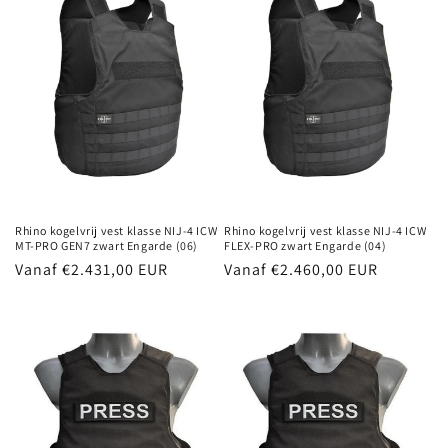
Rhino kogelvrij vest klasse NIJ-4 ICW
Rhino kogelvrij vest klasse NIJ-4 ICW
MT-PRO GEN7 zwart Engarde (06)
FLEX-PRO zwart Engarde (04)
Normale
Vanaf €2.431,00 EUR
Normale
Vanaf €2.460,00 EUR
prijs
prijs