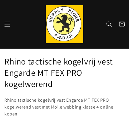
Meteen
naar de
content
Winkelwa
C
Rhino tactische kogelvrij vest
o
Engarde MT FEX PRO
l
kogelwerend
l
Rhino tactische kogelvrij vest Engarde MT FEX PRO
e
kogelwerend vest met Molle webbing klasse 4 online
kopen
c
t