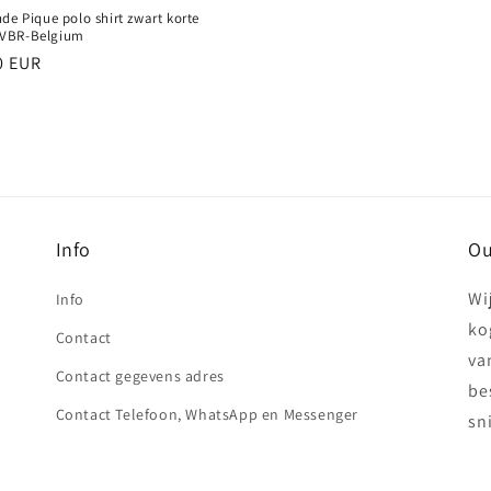
de Pique polo shirt zwart korte
VBR-Belgium
e
0 EUR
Info
Ou
Wi
Info
ko
Contact
va
Contact gegevens adres
be
Contact Telefoon, WhatsApp en Messenger
sn