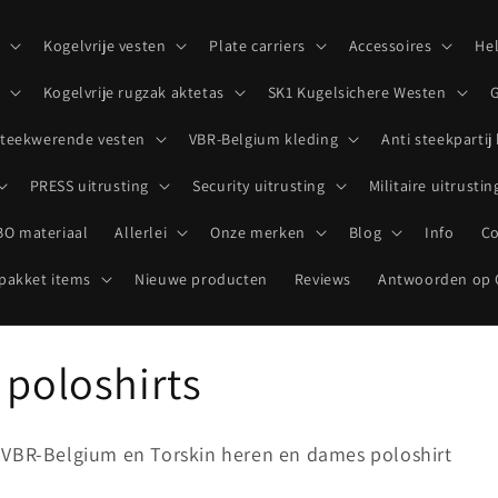
p
Kogelvrije vesten
Plate carriers
Accessoires
He
Kogelvrije rugzak aktetas
SK1 Kugelsichere Westen
G
teekwerende vesten
VBR-Belgium kleding
Anti steekpartij
PRESS uitrusting
Security uitrusting
Militaire uitrustin
O materiaal
Allerlei
Onze merken
Blog
Info
Co
akket items
Nieuwe producten
Reviews
Antwoorden op 
 poloshirts
 VBR-Belgium en Torskin heren en dames poloshirt