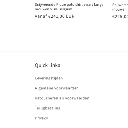
Snijwerende Pique polo shirt zwart lange
Snijweren
mouwen VBR-Belgium
mouwen 
Normale
Vanaf €241,00 EUR
Normal
€225,0
prijs
prijs
Quick links
Leveringstijden
Algemene voorwaarden
Retourneren en voorwaarden
Terugbetaling
Privacy