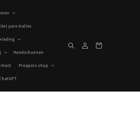
lmen
ilet pare-balles
 kleding
Inloggen
Winkelwagen
g
Handschoenen
ntact
Preppers shop
ChatGPT