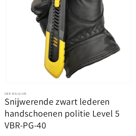
Media
1
VBR-BELGIUM
openen
Snijwerende zwart lederen
in
modaal
handschoenen politie Level 5
VBR-PG-40