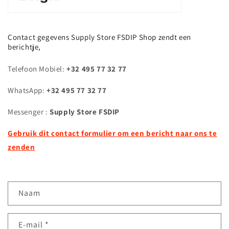
Contact gegevens Supply Store FSDIP Shop zendt een
berichtje,
Telefoon Mobiel:
+32 495 77 32 77
WhatsApp:
+32 495 77 32 77
Messenger :
Supply Store FSDIP
Gebruik dit contact formulier om een bericht naar ons te
zenden
C
Naam
o
n
E‑mail
*
t